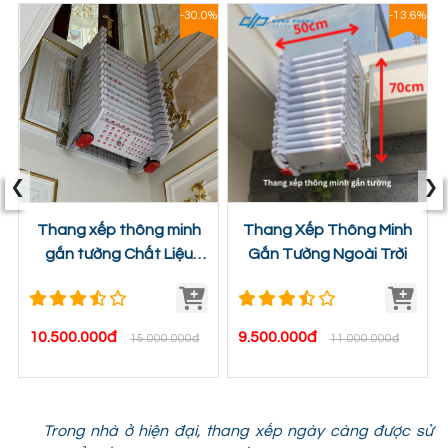
8%
-30.0%
-13.6%
‹
›
Thang xếp thông minh
Thang Xếp Thông Minh
gắn tường Chất Liệu
Gắn Tường Ngoài Trời
Titan Magie Cao Cấp
10.500.000đ
9.500.000đ
15.000.000đ
11.000.000đ
Trong nhà ở hiện đại, thang xếp ngày càng được sử