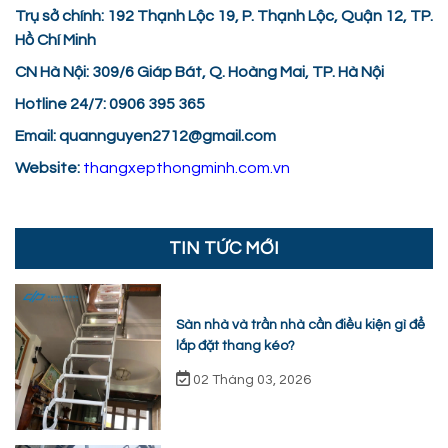
Trụ sở chính: 192 Thạnh Lộc 19, P. Thạnh Lộc, Quận 12, TP.
Hồ Chí Minh
CN Hà Nội: 309/6 Giáp Bát, Q. Hoàng Mai, TP. Hà Nội
Hotline 24/7: 0906 395 365
Email: quannguyen2712@gmail.com
Website:
thangxepthongminh.com.vn
TIN TỨC MỚI
Sàn nhà và trần nhà cần điều kiện gì để
lắp đặt thang kéo?
02 Tháng 03, 2026