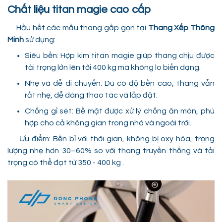
Chất liệu titan magie cao cấp
Hầu hết các mẫu thang gấp gọn tại
Thang Xếp Thông
Minh
sử dụng:
Siêu bền: Hợp kim titan magie giúp thang chịu được
tải trọng lớn lên tới 400 kg mà không lo biến dạng.
Nhẹ và dễ di chuyển: Dù có độ bền cao, thang vẫn
rất nhẹ, dễ dàng thao tác và lắp đặt.
Chống gỉ sét: Bề mặt được xử lý chống ăn mòn, phù
hợp cho cả không gian trong nhà và ngoài trời.
Ưu điểm: Bền bỉ với thời gian, không bị oxy hóa, trọng
lượng nhẹ hơn 30–60% so với thang truyền thống và tải
trọng có thể đạt từ 350 - 400 kg .