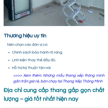
Thương hiệu uy tín
Nên chọn các đơn vị có:
Chính sách bảo hành rõ ràng.
Linh kiện thay thế đầy đủ.
Hỗ trợ kỹ thuật tận nơi.
>>>> Xem thêm:
Những mẫu thang xếp thông minh
gắn trần giá rẻ, bán chạy tại Thang Xếp Thông Minh
Địa chỉ cung cấp thang gấp gọn chất
lượng – giá tốt nhất hiện nay