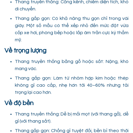
Thang truyền thống: Cồng kềnh, chiếm diện tích, khó
di chuyển.
Thang gấp gọn: Có khả năng thu gọn chỉ trong vài
giây. Một số mẫu có thể xếp nhỏ đến mức đặt vừa
cốp xe hơi, phòng bếp hoặc lắp âm trần cực kỳ thẩm
mỹ.
Về trọng lượng
Thang truyền thống bằng gỗ hoặc sắt: Nặng, khó
mang vác.
Thang gấp gọn: Làm từ nhôm hợp kim hoặc thép
không gỉ cao cấp, nhẹ hơn tới 40–60% nhưng tải
trọng lại cao hơn.
Về độ bền
Thang truyền thống: Dễ bị mối mọt (với thang gỗ), dễ
gỉ (với thang sắt).
Thang gấp gọn: Chống gỉ tuyệt đối, bền bỉ theo thời