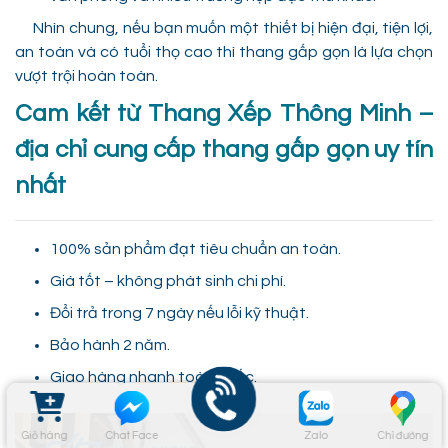
Nhìn chung, nếu bạn muốn một thiết bị hiện đại, tiện lợi,
an toàn và có tuổi thọ cao thì thang gấp gọn là lựa chọn
vượt trội hoàn toàn.
Cam kết từ Thang Xếp Thông Minh –
địa chỉ cung cấp thang gấp gọn uy tín
nhất
100% sản phẩm đạt tiêu chuẩn an toàn.
Giá tốt – không phát sinh chi phí.
Đổi trả trong 7 ngày nếu lỗi kỹ thuật.
Bảo hành 2 năm.
Giao hàng nhanh toàn quốc.
Giỏ hàng
Chat Face
Zalo
Chỉ đường