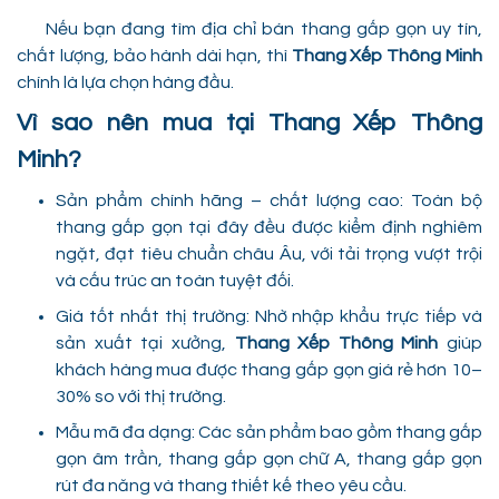
Nếu bạn đang tìm địa chỉ bán thang gấp gọn uy tín,
chất lượng, bảo hành dài hạn, thì
Thang Xếp Thông Minh
chính là lựa chọn hàng đầu.
Vì sao nên mua tại Thang Xếp Thông
Minh?
Sản phẩm chính hãng – chất lượng cao: Toàn bộ
thang gấp gọn tại đây đều được kiểm định nghiêm
ngặt, đạt tiêu chuẩn châu Âu, với tải trọng vượt trội
và cấu trúc an toàn tuyệt đối.
Giá tốt nhất thị trường: Nhờ nhập khẩu trực tiếp và
sản xuất tại xưởng,
Thang Xếp Thông Minh
giúp
khách hàng mua được thang gấp gọn giá rẻ hơn 10–
30% so với thị trường.
Mẫu mã đa dạng: Các sản phẩm bao gồm thang gấp
gọn âm trần, thang gấp gọn chữ A, thang gấp gọn
rút đa năng và thang thiết kế theo yêu cầu.