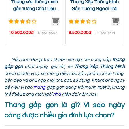
Thang xếp thông minh
Thang Xếp Thông Minh
gắn tường Chất Liệu
Gắn Tường Ngoài Trời
Titan Magie Cao Cấp
10.500.000đ
9.500.000đ
15.000.000đ
11.000.000đ
Nếu bạn đang băn khoăn tìm địa chỉ cung cấp
thang
gấp gọn
chất lượng, giá tốt, thì
Thang Xếp Thông Minh
chính là đơn vị uy tín mang đến các sản phẩm chính hãng,
bền đẹp và phù hợp mọi nhu cầu sử dụng. Khám phá ngay
để hiểu vì sao
thang
gấp gọn đang trở thành thiết bị không
thể thiếu trong mỗi ngôi
nhà
hiện đại hôm nay..
Thang gấp gọn là gì? Vì sao ngày
càng được nhiều gia đình lựa chọn?