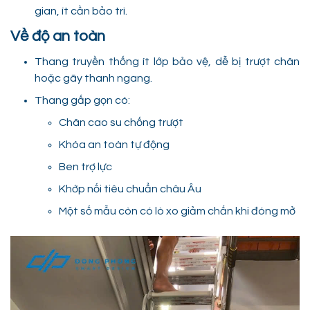
gian, ít cần bảo trì.
Về độ an toàn
Thang truyền thống ít lớp bảo vệ, dễ bị trượt chân
hoặc gãy thanh ngang.
Thang gấp gọn có:
Chân cao su chống trượt
Khóa an toàn tự động
Ben trợ lực
Khớp nối tiêu chuẩn châu Âu
Một số mẫu còn có lò xo giảm chấn khi đóng mở